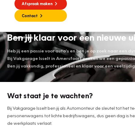
Afspraak maken
Contact
Ben jij klaar voor een nieuwe
Vacatures
Heb jij een passie voor auto’s en ben je op zoek naar een 
Bij Vakgarage Isselt in Amersfoort zoeken we een gepass
Ben jij vakkundig, professioneel en klaar voor een veelzijdi
Wat staat je te wachten?
Bij Vakgarage Isselt ben jij als Automonteur de sleutel tot het
personenwagens tot lichte bedrijfswagens, dus geen dag is het
de werkplaats verlaat.