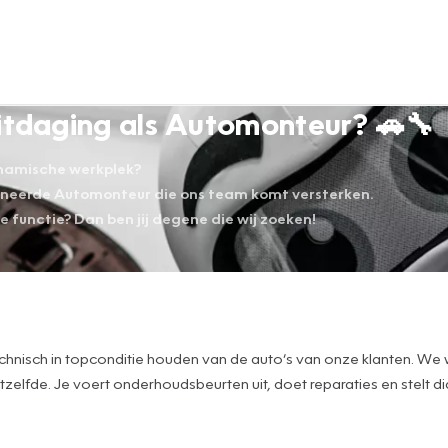
 uitdaging als Automonteur? 🚗🔧
dynamische werkplek?
ioneerde Automonteur die ons team komt versterken.
ge functie? Dan ben jij degene die wij zoeken!
 technisch in topconditie houden van de auto’s van onze klanten. W
zelfde. Je voert onderhoudsbeurten uit, doet reparaties en stelt