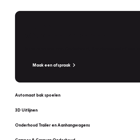
Plan een
Werkplaatsafspraak
Is uw auto toe aan Onderhoud, Bandenwissel of een Va
Maak een afspraak
Automaat bak spoelen
3D Uitlijnen
Onderhoud Trailer en Aanhangwagens