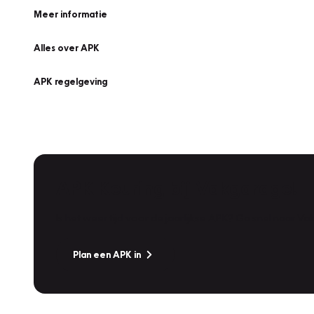
Meer informatie
Alles over APK
APK regelgeving
APK Keuring bij Vakgarage!
Is het weer tijd voor de jaarlijkse APK? Ga snel naar V
Plan een APK in