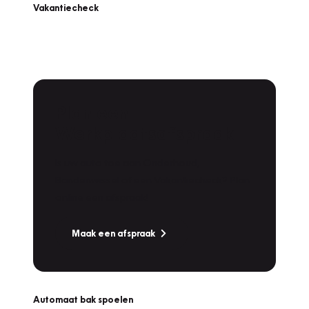
Vakantiecheck
Plan een
Werkplaatsafspraak
Is uw auto toe aan Onderhoud,
Bandenwissel of een Vakantiecheck? Plan
online een afspraak!
Maak een afspraak
Automaat bak spoelen