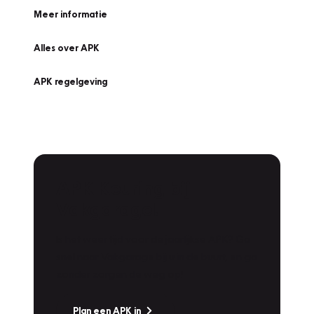
Meer informatie
Alles over APK
APK regelgeving
APK Keuring bij
Vakgarage!
Is het weer tijd voor de jaarlijkse APK? Ga
snel naar Vakgarage bij u in de buurt, en ga
zonder zorgen de weg op!
Plan een APK in