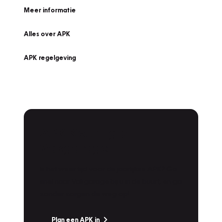
Meer informatie
Alles over APK
APK regelgeving
APK Keuring bij
Vakgarage!
Is het weer tijd voor de jaarlijkse APK? Ga
snel naar Vakgarage bij u in de buurt, en ga
zonder zorgen de weg op!
Plan een APK in