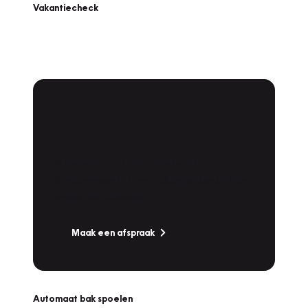
Vakantiecheck
Plan een
Werkplaatsafspraak
Is uw auto toe aan Onderhoud,
Bandenwissel of een Vakantiecheck? Plan
online een afspraak!
Maak een afspraak
Automaat bak spoelen