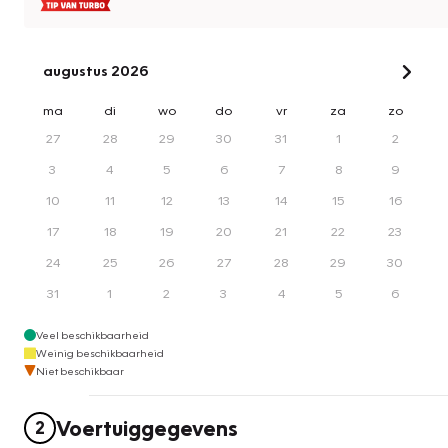
augustus 2026
ma
di
wo
do
vr
za
zo
27
28
29
30
31
1
2
3
4
5
6
7
8
9
10
11
12
13
14
15
16
17
18
19
20
21
22
23
24
25
26
27
28
29
30
31
1
2
3
4
5
6
Veel beschikbaarheid
Weinig beschikbaarheid
Niet beschikbaar
Voertuiggegevens
2