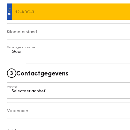
Kilometerstand
Vervangend vervoer
Contactgegevens
3
Aanhef
Voornaam
Achternaam