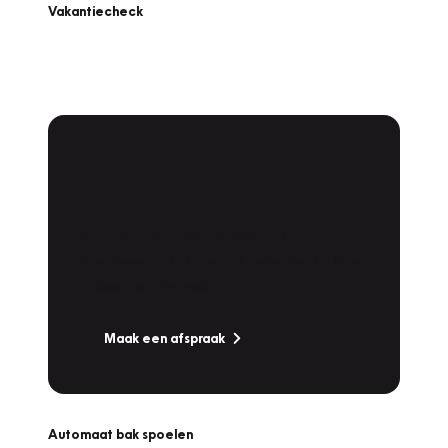
Vakantiecheck
Plan een
Werkplaatsafspraak
Is uw auto toe aan Onderhoud,
Bandenwissel of een Vakantiecheck? Plan
online een afspraak!
Maak een afspraak
Automaat bak spoelen