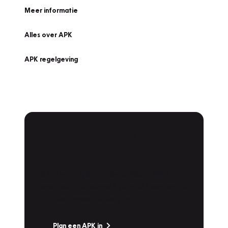
Meer informatie
Alles over APK
APK regelgeving
APK Keuring bij
Vakgarage!
Is het weer tijd voor de jaarlijkse APK? Ga
snel naar Vakgarage bij u in de buurt, en ga
zonder zorgen de weg op!
Plan een APK in