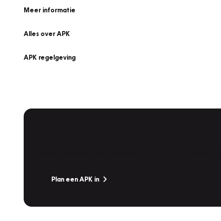
Meer informatie
Alles over APK
APK regelgeving
APK Keuring bij Vakgarage!
Is het weer tijd voor de jaarlijkse APK? Ga snel naar V
Plan een APK in