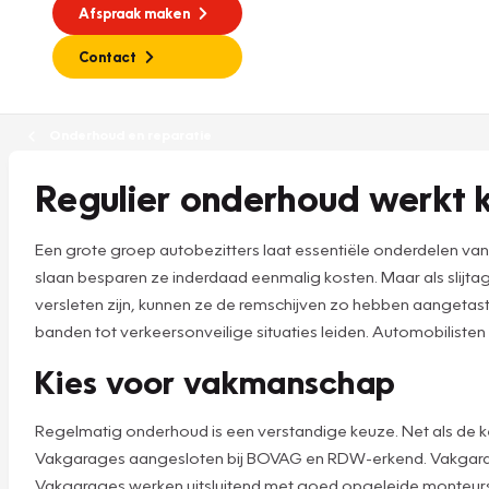
Afspraak maken
Contact
Onderhoud en reparatie
Regulier onderhoud werkt
Een grote groep autobezitters laat essentiële onderdelen va
slaan besparen ze inderdaad eenmalig kosten. Maar als slijtage
versleten zijn, kunnen ze de remschijven zo hebben aanget
banden tot verkeersonveilige situaties leiden. Automobilisten
Kies voor vakmanschap
Regelmatig onderhoud is een verstandige keuze. Net als de ke
Vakgarages aangesloten bij BOVAG en RDW-erkend. Vakgarage
Vakgarages werken uitsluitend met goed opgeleide monteurs,