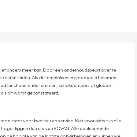
 niet anders meer kan. Door een onderhoudsbeurt over te
tra kosten leiden. Als de remblokken bijvoorbeeld helemaal
 goed functionerende remmen, schokdempers of gladde
 als dit wordt geconstateerd.
staat voor kwaliteit en service. Niet voor niets zijn alle
n hoger liggen dan die van BOVAG. Alle deelnemende
 op de hoogte van de laatste ontwikkelingen en kunnen we