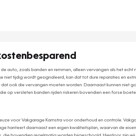
 kostenbesparend
n de auto, zoals banden en remmen, alleen vervangen als het echt
 niet tijdig wordt gesignaleerd, kan dat tot dure reparaties en ex
ast dat ook die vervangen moeten worden. Daarnaast kunnen niet
 die op versleten banden rijden riskeren bovendien een forse boete
uze voor Vakgarage Kamstra voor onderhoud en controle. Vakgarage 
 hanteert daarnaast een eigen kwaliteitsplan, waarvan de eise
 die bovendien regelmatig worden bijgeschoold. Hierdoor zijn wij