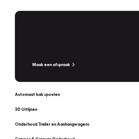
Plan een
Werkplaatsafspraak
Is uw auto toe aan Onderhoud, Bandenwissel of een Va
Maak een afspraak
Automaat bak spoelen
3D Uitlijnen
Onderhoud Trailer en Aanhangwagens