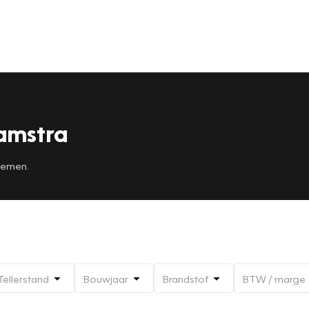
amstra
 nemen.
Tellerstand
Bouwjaar
Brandstof
BTW / marge