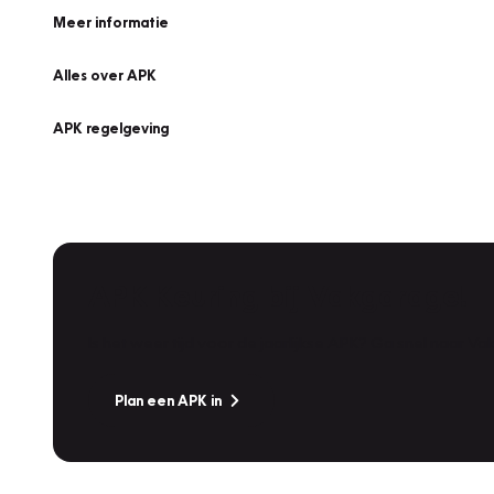
Meer informatie
Alles over APK
APK regelgeving
APK Keuring bij Vakgarage!
Is het weer tijd voor de jaarlijkse APK? Ga snel naar V
Plan een APK in