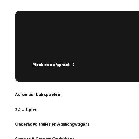
Plan een
Werkplaatsafspraak
Is uw auto toe aan Onderhoud, Bandenwissel of een Va
Maak een afspraak
Automaat bak spoelen
3D Uitlijnen
Onderhoud Trailer en Aanhangwagens