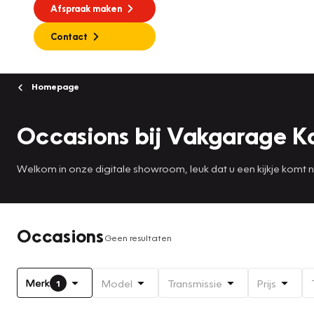
Afspraak maken
Contact
Homepage
Occasions bij Vakgarage K
Welkom in onze digitale showroom, leuk dat u een kijkje komt
Occasions
Geen resultaten
Merk
Model
Transmissie
Prijs
1