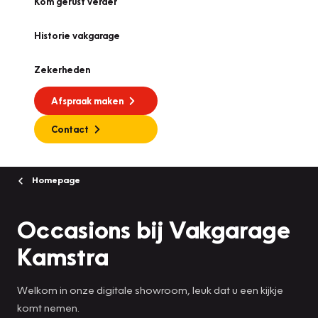
Kom gerust verder
Historie vakgarage
Zekerheden
Afspraak maken
Contact
Homepage
Occasions bij Vakgarage
Kamstra
Welkom in onze digitale showroom, leuk dat u een kijkje
komt nemen.