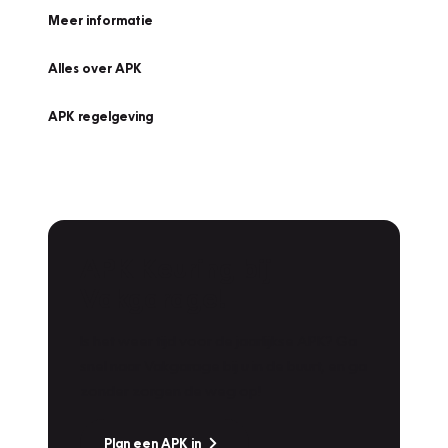
Meer informatie
Alles over APK
APK regelgeving
APK Keuring bij
Vakgarage!
Is het weer tijd voor de jaarlijkse APK? Ga
snel naar Vakgarage bij u in de buurt, en ga
zonder zorgen de weg op!
Plan een APK in