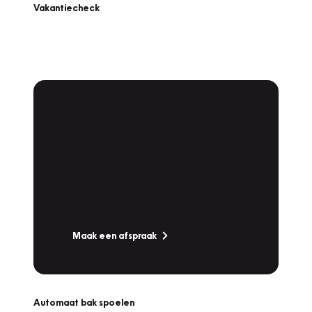
Vakantiecheck
Plan een
Werkplaatsafspraak
Is uw auto toe aan Onderhoud,
Bandenwissel of een Vakantiecheck? Plan
online een afspraak!
Maak een afspraak
Automaat bak spoelen