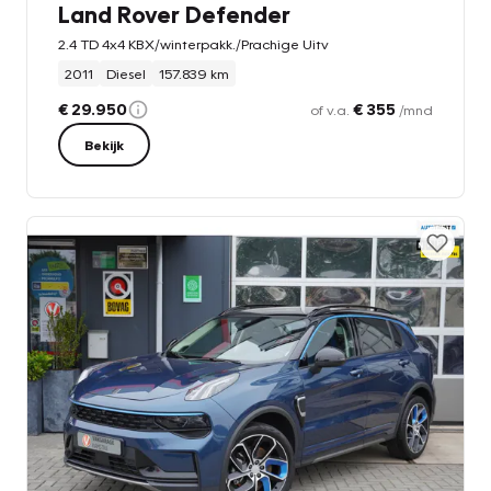
Land Rover Defender
2.4 TD 4x4 KBX/winterpakk./Prachige Uitv
2011
Diesel
157.839 km
€ 29.950
€ 355
of v.a.
/mnd
Bekijk