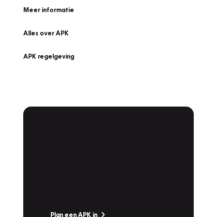
Meer informatie
Alles over APK
APK regelgeving
APK Keuring bij
Vakgarage!
Is het weer tijd voor de jaarlijkse APK? Ga
snel naar Vakgarage bij u in de buurt, en ga
zonder zorgen de weg op!
Plan een APK in