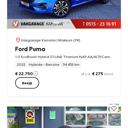
Vakgarage Kamstra
| Makkum (FR)
Ford Puma
1.0 EcoBoost Hybrid ST-LINE Titanium NAP AA/ACP/Cam/Clima
2022
Hybride - Benzine
34.453 km
€ 22.750
€ 275
of v.a.
/mnd
Bekijk