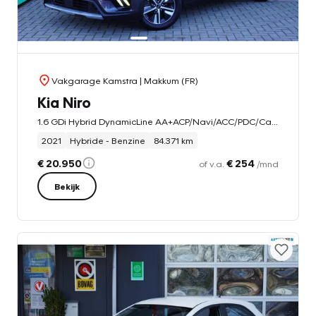
Vakgarage Kamstra
| Makkum (FR)
Kia Niro
1.6 GDi Hybrid DynamicLine AA+ACP/Navi/ACC/PDC/Cam
2021
Hybride - Benzine
84.371 km
€ 20.950
€ 254
of v.a.
/mnd
Bekijk