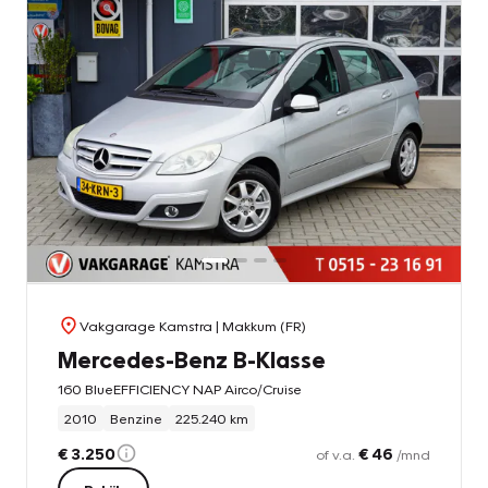
Vakgarage Kamstra
| Makkum (FR)
Mercedes-Benz B-Klasse
160 BlueEFFICIENCY NAP Airco/Cruise
2010
Benzine
225.240 km
€ 3.250
€ 46
of v.a.
/mnd