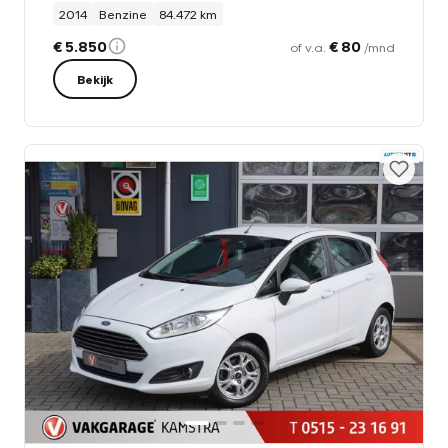
2014
Benzine
84.472 km
€ 5.850
€ 80
of v.a.
/mnd
Bekijk