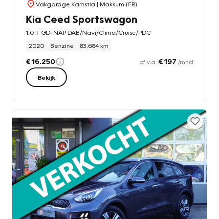
Vakgarage Kamstra
| Makkum (FR)
Kia Ceed Sportswagon
1.0 T-GDi NAP DAB/Navi/Clima/Cruise/PDC
2020
Benzine
83.684 km
€ 16.250
€ 197
of v.a.
/mnd
Bekijk