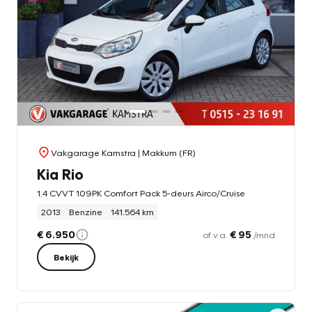
Vakgarage Kamstra
| Makkum (FR)
Kia Rio
1.4 CVVT 109PK Comfort Pack 5-deurs Airco/Cruise
2013
Benzine
141.564 km
€ 6.950
€ 95
of v.a.
/mnd
Bekijk