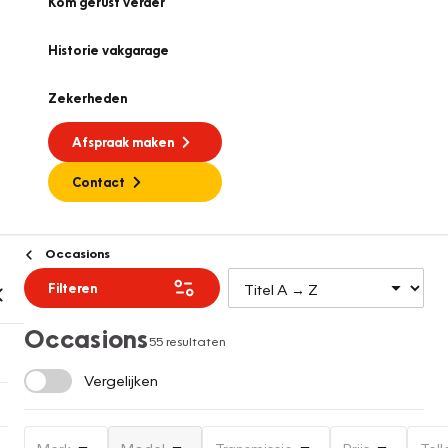
Kom gerust verder
Historie vakgarage
Zekerheden
Afspraak maken
Contact
Occasions
Filteren
Occasions
55 resultaten
Vergelijken
Merk
Model
Transmissie
Prijs
Tell