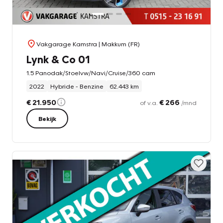
Vakgarage Kamstra
| Makkum (FR)
Lynk & Co 01
1.5 Panodak/Stoelvw/Navi/Cruise/360 cam
2022
Hybride - Benzine
62.443 km
€ 21.950
€ 266
of v.a.
/mnd
Bekijk