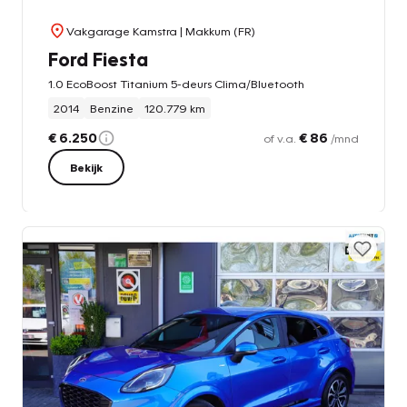
Vakgarage Kamstra
| Makkum (FR)
Ford Fiesta
1.0 EcoBoost Titanium 5-deurs Clima/Bluetooth
2014
Benzine
120.779 km
€ 6.250
€ 86
of v.a.
/mnd
Bekijk