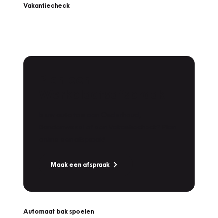
Vakantiecheck
Plan een
Werkplaatsafspraak
Is uw auto toe aan Onderhoud,
Bandenwissel of een Vakantiecheck? Plan
online een afspraak!
Maak een afspraak
Automaat bak spoelen