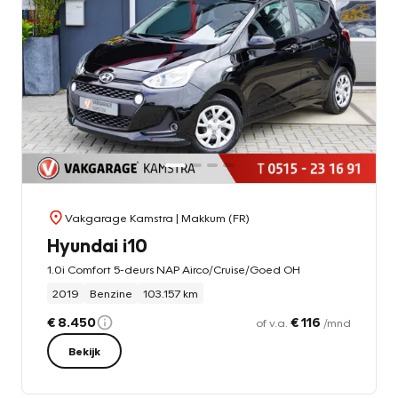
Vakgarage Kamstra
| Makkum (FR)
Hyundai i10
1.0i Comfort 5-deurs NAP Airco/Cruise/Goed OH
2019
Benzine
103.157 km
€ 8.450
€ 116
of v.a.
/mnd
Bekijk