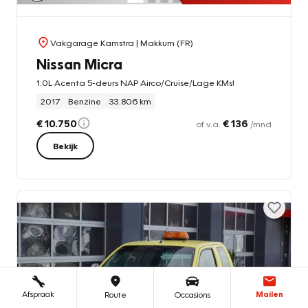
Vakgarage Kamstra
| Makkum (FR)
Nissan Micra
1.0L Acenta 5-deurs NAP Airco/Cruise/Lage KMs!
2017
Benzine
33.806 km
€ 10.750
€ 136
of v.a.
/mnd
Bekijk
Afspraak
Mailen
Route
Occasions