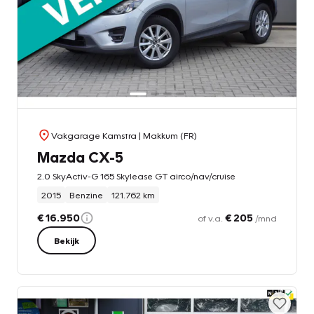
Vakgarage Kamstra
| Makkum (FR)
Mazda CX-5
2.0 SkyActiv-G 165 Skylease GT airco/nav/cruise
2015
Benzine
121.762 km
€ 16.950
€ 205
of v.a.
/mnd
Bekijk