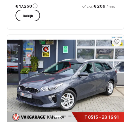
€ 17.250
€ 209
of v.a.
/mnd
Bekijk