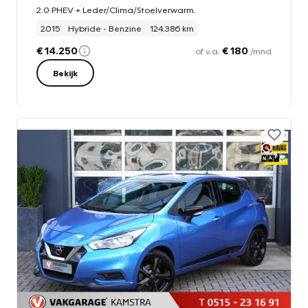
2.0 PHEV + Leder/Clima/Stoelverwarm.
2015
Hybride - Benzine
124.386 km
€ 14.250
€ 180
of v.a.
/mnd
Bekijk