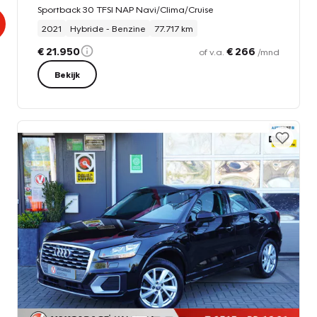
Sportback 30 TFSI NAP Navi/Clima/Cruise
2021
Hybride - Benzine
77.717 km
€ 21.950
€ 266
of v.a.
/mnd
Bekijk