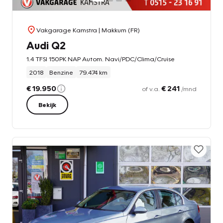
Vakgarage Kamstra
| Makkum (FR)
Audi Q2
1.4 TFSI 150PK NAP Autom. Navi/PDC/Clima/Cruise
2018
Benzine
79.474 km
€ 19.950
€ 241
of v.a.
/mnd
Bekijk