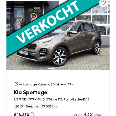
Vakgarage Kamstra
| Makkum (FR)
Kia Sportage
1.6 T-GDI 177PK 4WD GT-Line F.E. Pano/Leder/DAB
2016
Benzine
87.662 km
€ 18.250
€ 221
of v.a.
/mnd