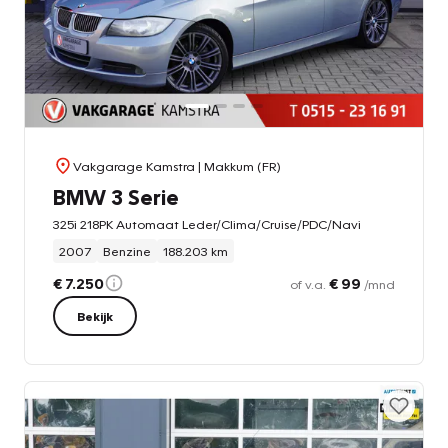
Vakgarage Kamstra
| Makkum (FR)
BMW 3 Serie
325i 218PK Automaat Leder/Clima/Cruise/PDC/Navi
2007
Benzine
188.203 km
€ 7.250
€ 99
of v.a.
/mnd
Bekijk