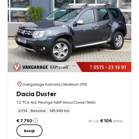
Vakgarage Kamstra
| Makkum (FR)
Dacia Duster
1.2 TCe 4x2 Prestige NAP Airco/Cruise/Trekh.
2014
Benzine
145.349 km
€ 7.750
€ 106
of v.a.
/mnd
Bekijk