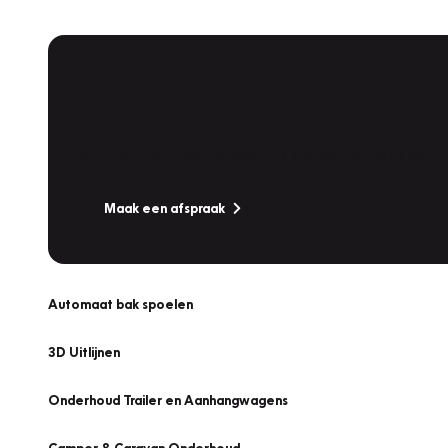
Plan een
Werkplaatsafspraak
Is uw auto toe aan Onderhoud, Bandenwissel of een Va
Maak een afspraak
Automaat bak spoelen
3D Uitlijnen
Onderhoud Trailer en Aanhangwagens