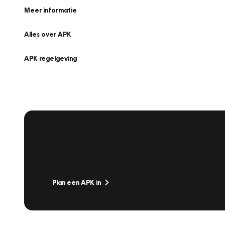
Meer informatie
Alles over APK
APK regelgeving
APK Keuring bij Vakgarage!
Is het weer tijd voor de jaarlijkse APK? Ga snel naar V
Plan een APK in