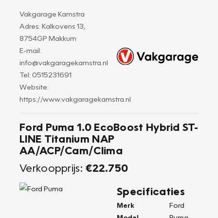
Vakgarage Kamstra
Adres: Kalkovens 13,
8754GP Makkum
E-mail:
info@vakgaragekamstra.nl
Tel: 0515231691
Website:
https://www.vakgaragekamstra.nl
Ford Puma 1.0 EcoBoost Hybrid ST-
LINE Titanium NAP
AA/ACP/Cam/Clima
Verkoopprijs:
€22.750
Specificaties
Merk
Ford
Model
Puma