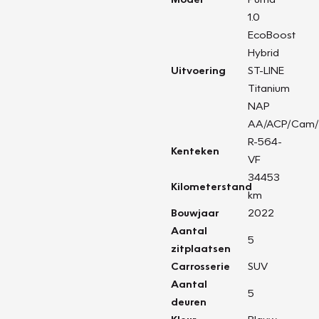
1.0
EcoBoost
Hybrid
Uitvoering
ST-LINE
Titanium
NAP
AA/ACP/Cam/
R-564-
Kenteken
VF
34453
Kilometerstand
km
Bouwjaar
2022
Aantal
5
zitplaatsen
Carrosserie
SUV
Aantal
5
deuren