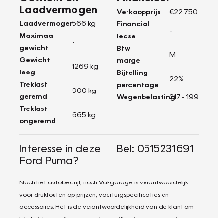
Laadvermogen
Verkoopprijs
€22.750
Laadvermogen
566 kg
Financial
-
Maximaal
lease
-
gewicht
Btw
M
Gewicht
marge
1269 kg
leeg
Bijtelling
22%
Treklast
percentage
900 kg
geremd
Wegenbelasting
217 - 199
Treklast
665 kg
ongeremd
Interesse in deze
Bel: 0515231691
Ford Puma?
Noch het autobedrijf, noch Vakgarage is verantwoordelijk
voor drukfouten op prijzen, voertuigspecificaties en
accessoires. Het is de verantwoordelijkheid van de klant om