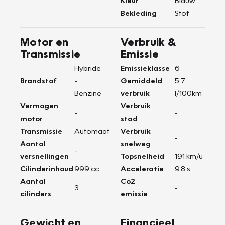
Kleur
Blauw
Bekleding
Stof
Motor en
Verbruik &
Transmissie
Emissie
Hybride
Emissieklasse
6
Brandstof
-
Gemiddeld
5.7
Benzine
verbruik
l/100km
Vermogen
Verbruik
-
-
motor
stad
Transmissie
Automaat
Verbruik
-
Aantal
snelweg
-
versnellingen
Topsnelheid
191 km/u
Cilinderinhoud
999 cc
Acceleratie
9.8 s
Aantal
Co2
3
-
cilinders
emissie
Gewicht en
Financieel