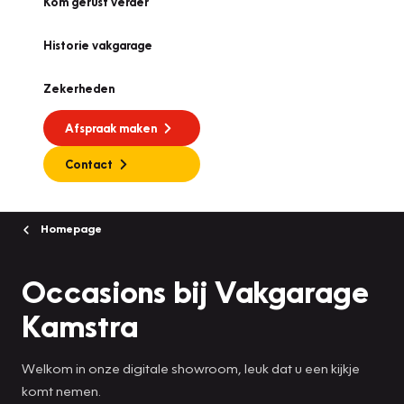
Kom gerust verder
Historie vakgarage
Zekerheden
Afspraak maken
Contact
Homepage
Occasions bij Vakgarage
Kamstra
Welkom in onze digitale showroom, leuk dat u een kijkje
komt nemen.