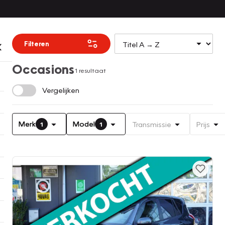
Filteren
Occasions
1 resultaat
Vergelijken
Merk
Model
Transmissie
Prijs
1
1