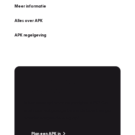
Meer informatie
Alles over APK
APK regelgeving
APK Keuring bij
Vakgarage!
Is het weer tijd voor de jaarlijkse APK? Ga
snel naar Vakgarage bij u in de buurt, en ga
zonder zorgen de weg op!
Plan een APK in