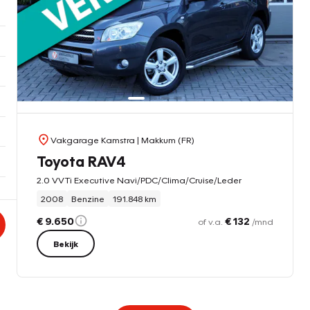
Vakgarage Kamstra
| Makkum (FR)
Toyota RAV4
2.0 VVTi Executive Navi/PDC/Clima/Cruise/Leder
2008
Benzine
191.848 km
€ 9.650
€ 132
of v.a.
/mnd
Bekijk