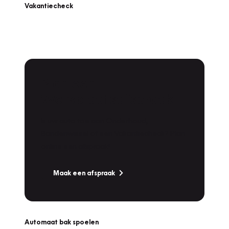
Vakantiecheck
Plan een
Werkplaatsafspraak
Is uw auto toe aan Onderhoud,
Bandenwissel of een Vakantiecheck? Plan
online een afspraak!
Maak een afspraak
Automaat bak spoelen